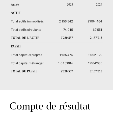
Année
2025
2024
ACTIF
Total actifs immobilisés
2'156'542
2'094'464
Total actifs circulants
74'015
62'551
TOTAL DE L'ACTIF
2'230'557
2'157'015
PASSIF
Total capitaux propres
1'185'474
1'092'329
Total capitaux étranger
1'045'084
1'064'685
TOTAL DU PASSIF
2'230'557
2'157'015
Compte de résultat