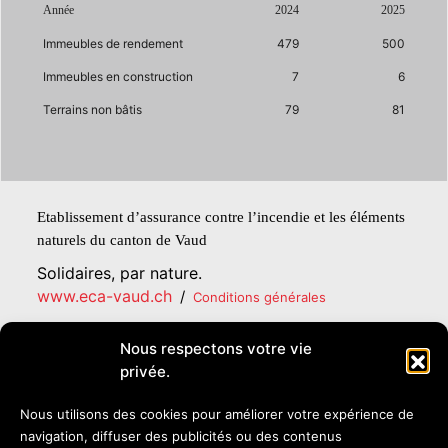
Année
2024
2025
Immeubles de rendement
479
500
Immeubles en construction
7
6
Terrains non bâtis
79
81
Etablissement d’assurance contre l’incendie et les éléments
naturels du canton de Vaud
Solidaires, par nature.
www.eca-vaud.ch
/
Conditions générales
Nous respectons votre vie
Rédaction :
ECA, Lausanne
privée.
Crédits photos :
Glenn Michel, Sébastien Bovard, Sébastien Bovy,
Nous utilisons des cookies pour améliorer votre expérience de
SDIS Gros-de-Vaud, ECA Vaud
navigation, diffuser des publicités ou des contenus